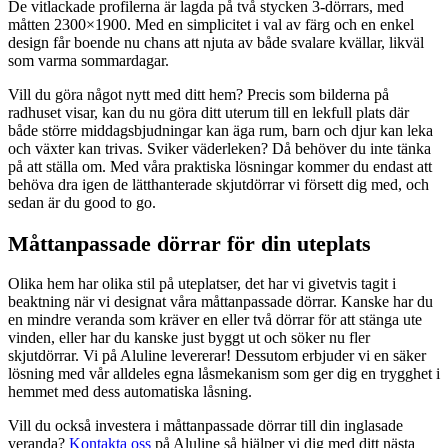
De vitlackade profilerna är lagda på två stycken 3-dörrars, med
måtten 2300×1900. Med en simplicitet i val av färg och en enkel
design får boende nu chans att njuta av både svalare kvällar, likväl
som varma sommardagar.
Vill du göra något nytt med ditt hem? Precis som bilderna på
radhuset visar, kan du nu göra ditt uterum till en lekfull plats där
både större middagsbjudningar kan äga rum, barn och djur kan leka
och växter kan trivas. Sviker väderleken? Då behöver du inte tänka
på att ställa om. Med våra praktiska lösningar kommer du endast att
behöva dra igen de lätthanterade skjutdörrar vi försett dig med, och
sedan är du good to go.
Måttanpassade dörrar för din uteplats
Olika hem har olika stil på uteplatser, det har vi givetvis tagit i
beaktning när vi designat våra måttanpassade dörrar. Kanske har du
en mindre veranda som kräver en eller två dörrar för att stänga ute
vinden, eller har du kanske just byggt ut och söker nu fler
skjutdörrar. Vi på Aluline levererar! Dessutom erbjuder vi en säker
lösning med vår alldeles egna låsmekanism som ger dig en trygghet i
hemmet med dess automatiska låsning.
Vill du också investera i måttanpassade dörrar till din inglasade
veranda?
Kontakta oss
på Aluline så hjälper vi dig med ditt nästa