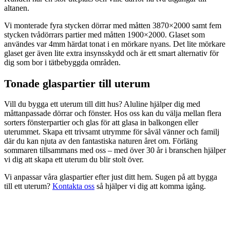
altanen.
Vi monterade fyra stycken dörrar med måtten 3870×2000 samt fem
stycken tvådörrars partier med måtten 1900×2000. Glaset som
användes var 4mm härdat tonat i en mörkare nyans. Det lite mörkare
glaset ger även lite extra insynsskydd och är ett smart alternativ för
dig som bor i tätbebyggda områden.
Tonade glaspartier till uterum
Vill du bygga ett uterum till ditt hus? Aluline hjälper dig med
måttanpassade dörrar och fönster. Hos oss kan du välja mellan flera
sorters fönsterpartier och glas för att glasa in balkongen eller
uterummet. Skapa ett trivsamt utrymme för såväl vänner och familj
där du kan njuta av den fantastiska naturen året om. Förläng
sommaren tillsammans med oss – med över 30 år i branschen hjälper
vi dig att skapa ett uterum du blir stolt över.
Vi anpassar våra glaspartier efter just ditt hem. Sugen på att bygga
till ett uterum?
Kontakta oss
så hjälper vi dig att komma igång.