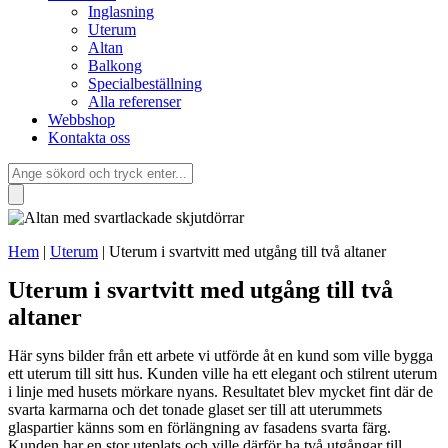
Inglasning
Uterum
Altan
Balkong
Specialbeställning
Alla referenser
Webbshop
Kontakta oss
Hem
|
Uterum
|
Uterum i svartvitt med utgång till två altaner
Uterum i svartvitt med utgång till två
altaner
Här syns bilder från ett arbete vi utförde åt en kund som ville bygga
ett uterum till sitt hus. Kunden ville ha ett elegant och stilrent uterum
i linje med husets mörkare nyans. Resultatet blev mycket fint där de
svarta karmarna och det tonade glaset ser till att uterummets
glaspartier känns som en förlängning av fasadens svarta färg.
Kunden har en stor uteplats och ville därför ha två utgångar till