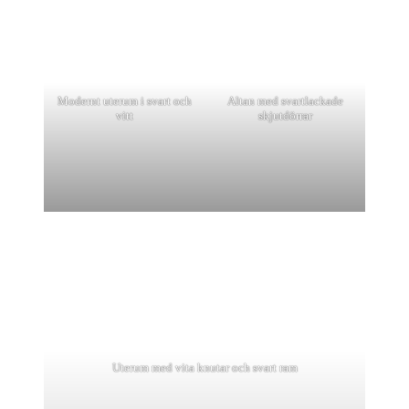
Modernt uterum i svart och
Altan med svartlackade
vitt
skjutdörrar
Uterum med vita knutar och svart ram