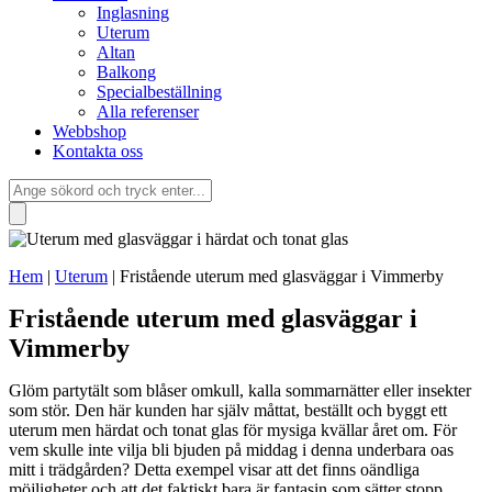
Inglasning
Uterum
Altan
Balkong
Specialbeställning
Alla referenser
Webbshop
Kontakta oss
Hem
|
Uterum
|
Fristående uterum med glasväggar i Vimmerby
Fristående uterum med glasväggar i
Vimmerby
Glöm partytält som blåser omkull, kalla sommarnätter eller insekter
som stör. Den här kunden har själv måttat, beställt och byggt ett
uterum men härdat och tonat glas för mysiga kvällar året om. För
vem skulle inte vilja bli bjuden på middag i denna underbara oas
mitt i trädgården? Detta exempel visar att det finns oändliga
möjligheter och att det faktiskt bara är fantasin som sätter stopp