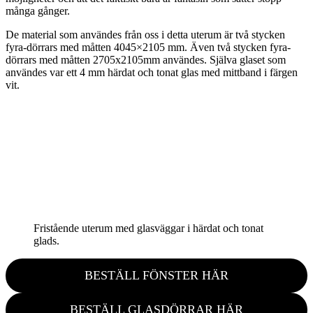
många gånger.
De material som användes från oss i detta uterum är två stycken
fyra-dörrars med måtten 4045×2105 mm. Även två stycken fyra-
dörrars med måtten 2705x2105mm användes. Själva glaset som
användes var ett 4 mm härdat och tonat glas med mittband i färgen
vit.
Fristående uterum med glasväggar i härdat och tonat
glads.
BESTÄLL FÖNSTER HÄR
BESTÄLL GLASDÖRRAR HÄR