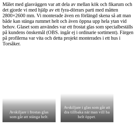
Målet med glasväggen var att dela av mellan kök och fikarum och
det gjorde vi med hjälp av ett fyra-dörrars parti med måtten
2800×2600 mm. Vi monterade även en förlängd skena så att man
både kan stänga rummet helt och även öppna upp hela ytan vid
behov. Glaset som användes var ett frostat glas som specialbeställs
på kundens önskemål (OBS. ingår ej i ordinarie sortiment). Färgen
på profilerna var vita och detta projekt monterades i ett hus i
Torsåker.
Avskiljare i glas som går att
Avskiljare i frostas glas
dra tillbaka när man vill ha
som går att stänga helt.
helt öppet.